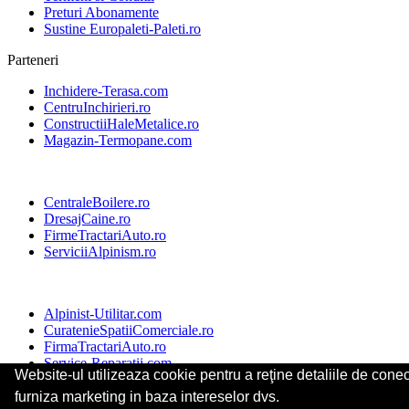
Preturi Abonamente
Sustine Europaleti-Paleti.ro
Parteneri
Inchidere-Terasa.com
CentruInchirieri.ro
ConstructiiHaleMetalice.ro
Magazin-Termopane.com
CentraleBoilere.ro
DresajCaine.ro
FirmeTractariAuto.ro
ServiciiAlpinism.ro
Alpinist-Utilitar.com
CuratenieSpatiiComerciale.ro
FirmaTractariAuto.ro
Service-Reparatii.com
Website-ul utilizeaza cookie pentru a reţine detaliile de conect
© 2014-2026 Powered by
VilonMedia
&
Tokaido Consult
-
ANPC
S
furniza marketing in baza intereselor dvs.