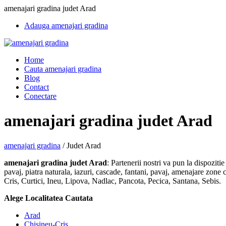
amenajari gradina judet Arad
Adauga amenajari gradina
Home
Cauta amenajari gradina
Blog
Contact
Conectare
amenajari gradina judet Arad
amenajari gradina
/
Judet Arad
amenajari gradina judet Arad
: Partenerii nostri va pun la dispozitie
pavaj, piatra naturala, iazuri, cascade, fantani, pavaj, amenajare zone c
Cris, Curtici, Ineu, Lipova, Nadlac, Pancota, Pecica, Santana, Sebis.
Alege Localitatea Cautata
Arad
Chisineu-Cris