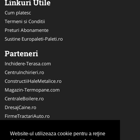
Linkuri Utile
Cum platesc
Termeni si Conditii
Preturi Abonamente
Sustine Europaleti-Paleti.ro
Parteneri
Inchidere-Terasa.com
CentruInchirieri.ro
ConstructiiHaleMetalice.ro
Magazin-Termopane.com
CentraleBoilere.ro
DresajCaine.ro
FirmeTractariAuto.ro
ServiciiAlpinism.ro
Alpinist-Utilitar.com
Website-ul utilizeaza cookie pentru a reţine