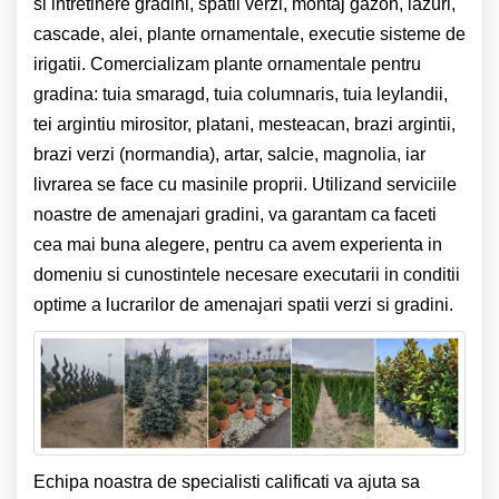
si intretinere gradini, spatii verzi, montaj gazon, iazuri,
cascade, alei, plante ornamentale, executie sisteme de
irigatii. Comercializam plante ornamentale pentru
gradina: tuia smaragd, tuia columnaris, tuia leylandii,
tei argintiu mirositor, platani, mesteacan, brazi argintii,
brazi verzi (normandia), artar, salcie, magnolia, iar
livrarea se face cu masinile proprii.
Utilizand serviciile
noastre de amenajari gradini, va garantam ca faceti
cea mai buna alegere, pentru ca avem experienta in
domeniu si cunostintele necesare executarii in conditii
optime a lucrarilor de amenajari spatii verzi si gradini.
Echipa noastra de specialisti calificati va ajuta sa