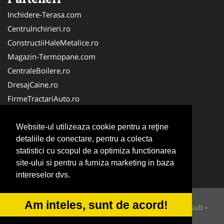
Inchidere-Terasa.com
CentruInchirieri.ro
ConstructiiHaleMetalice.ro
Magazin-Termopane.com
CentraleBoilere.ro
DresajCaine.ro
FirmeTractariAuto.ro
ServiciiAlpinism.ro
Alpinist-Utilitar.com
Website-ul utilizeaza cookie pentru a reţine
detaliile de conectare, pentru a colecta
CuratenieSpatiiComerciale.ro
statistici cu scopul de a optimiza functionarea
FirmaTractariAuto.ro
site-ului si pentru a furniza marketing in baza
Service-Reparatii.com
intereselor dvs.
Am inteles, sunt de acord!
© 2014-2026 Powered by
VilonMedia
&
Tokaido Consult
-
ANPC
SOL