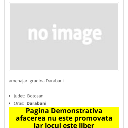
amenajari gradina Darabani
Judet:
Botosani
Oras:
Darabani
Pagina Demonstrativa
afacerea nu este promovata
iar locul este liber