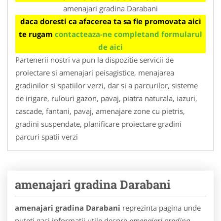
amenajari gradina Darabani
daca doresti ca afacerea ta sa fie promovata aici
te rugam
contacteaza-ne completand formularul
de aici
Partenerii nostri va pun la dispozitie servicii de
proiectare si amenajari peisagistice, menajarea
gradinilor si spatiilor verzi, dar si a parcurilor, sisteme
de irigare, rulouri gazon, pavaj, piatra naturala, iazuri,
cascade, fantani, pavaj, amenajare zone cu pietris,
gradini suspendate, planificare proiectare gradini
parcuri spatii verzi
amenajari gradina Darabani
amenajari gradina Darabani
reprezinta pagina unde
puteti gasi informatii utile despre
amenajari gradina