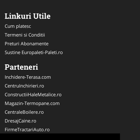
Linkuri Utile
Cum platesc
Termeni si Conditii
Preturi Abonamente
Sustine Europaleti-Paleti.ro
Parteneri
Inchidere-Terasa.com
CentruInchirieri.ro
ConstructiiHaleMetalice.ro
Magazin-Termopane.com
CentraleBoilere.ro
DresajCaine.ro
FirmeTractariAuto.ro
ServiciiAlpinism.ro