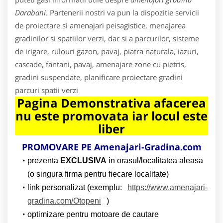
Darabani
. Partenerii nostri va pun la dispozitie servicii
de proiectare si amenajari peisagistice, menajarea
gradinilor si spatiilor verzi, dar si a parcurilor, sisteme
de irigare, rulouri gazon, pavaj, piatra naturala, iazuri,
cascade, fantani, pavaj, amenajare zone cu pietris,
gradini suspendate, planificare proiectare gradini
parcuri spatii verzi
Pagina Demonstrativa afacerea
nu este promovata iar locul este
liber
PROMOVARE PE Amenajari-Gradina.com
prezenta
EXCLUSIVA
in orasul/localitatea aleasa
(o singura firma pentru fiecare localitate)
link personalizat (exemplu:
https://www.amenajari-
gradina.com/Otopeni
)
optimizare pentru motoare de cautare