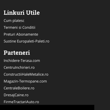
Linkuri Utile
Cum platesc
Termeni si Conditii
Preturi Abonamente
Sustine Europaleti-Paleti.ro
Parteneri
Inchidere-Terasa.com
CentruInchirieri.ro
ConstructiiHaleMetalice.ro
Magazin-Termopane.com
CentraleBoilere.ro
DresajCaine.ro
FirmeTractariAuto.ro
ServiciiAlpinism.ro