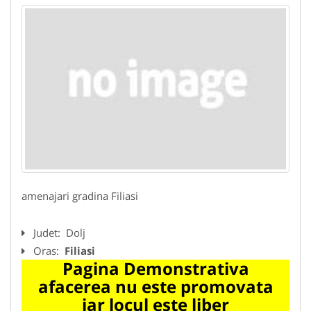
amenajari gradina Filiasi
Judet:
Dolj
Oras:
Filiasi
Pagina Demonstrativa
afacerea nu este promovata
iar locul este liber