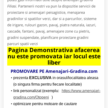
Filiasi
. Partenerii nostri va pun la dispozitie servicii de
proiectare si amenajari peisagistice, menajarea
gradinilor si spatiilor verzi, dar si a parcurilor, sisteme
de irigare, rulouri gazon, pavaj, piatra naturala, iazuri,
cascade, fantani, pavaj, amenajare zone cu pietris,
gradini suspendate, planificare proiectare gradini
parcuri spatii verzi
Pagina Demonstrativa afacerea
nu este promovata iar locul este
liber
PROMOVARE PE Amenajari-Gradina.com
prezenta
EXCLUSIVA
in orasul/localitatea aleasa
(o singura firma pentru fiecare localitate)
link personalizat (exemplu:
https://www.amenajari-
gradina.com/Otopeni
)
optimizare pentru motoare de cautare