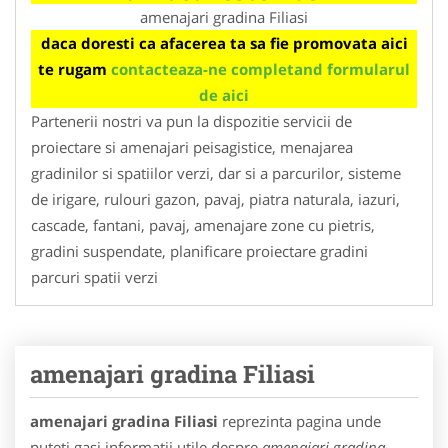
amenajari gradina Filiasi
daca doresti ca afacerea ta sa fie promovata aici
te rugam
contacteaza-ne completand formularul
de aici
Partenerii nostri va pun la dispozitie servicii de
proiectare si amenajari peisagistice, menajarea
gradinilor si spatiilor verzi, dar si a parcurilor, sisteme
de irigare, rulouri gazon, pavaj, piatra naturala, iazuri,
cascade, fantani, pavaj, amenajare zone cu pietris,
gradini suspendate, planificare proiectare gradini
parcuri spatii verzi
amenajari gradina Filiasi
amenajari gradina Filiasi
reprezinta pagina unde
puteti gasi informatii utile despre
amenajari gradina