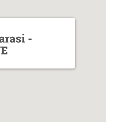
rasi -
VE