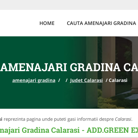
HOME
CAUTA AMENAJARI GRADINA
AMENAJARI GRADINA C
amenajari gradina
/
/
Judet Calarasi
/
Calarasi
i
reprezinta pagina unde puteti gasi informatii despre
Calarasi
.
ajari Gradina Calarasi - ADD.GREEN 