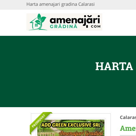
Harta amenajari gradina Calarasi
HARTA 
PROMOVAT
Calaras
Amen