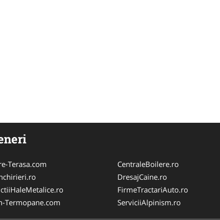
eneri
re-Terasa.com
CentraleBoilere.ro
chirieri.ro
DresajCaine.ro
ctiiHaleMetalice.ro
FirmeTractariAuto.ro
n-Termopane.com
ServiciiAlpinism.ro