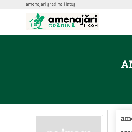
amenajari gradina Hateg
A
ame