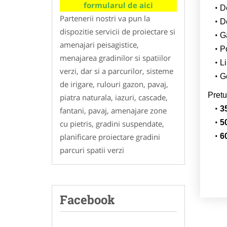
formularul de aici
D
Partenerii nostri va pun la
De
dispozitie servicii de proiectare si
G
amenajari peisagistice,
Po
menajarea gradinilor si spatiilor
Li
verzi, dar si a parcurilor, sisteme
G
de irigare, rulouri gazon, pavaj,
Pretu
piatra naturala, iazuri, cascade,
3
fantani, pavaj, amenajare zone
5
cu pietris, gradini suspendate,
planificare proiectare gradini
6
parcuri spatii verzi
Facebook