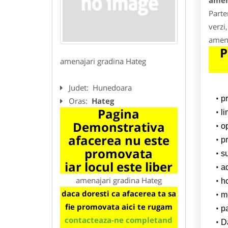
amen
Parte
verzi,
amena
P
amenajari gradina Hateg
Judet:
Hunedoara
p
Oras:
Hateg
Pagina
l
Demonstrativa
o
afacerea nu este
pr
promovata
su
iar locul este liber
a
amenajari gradina Hateg
h
daca doresti ca afacerea ta sa
m
fie promovata aici te rugam
p
contacteaza-ne completand
Da