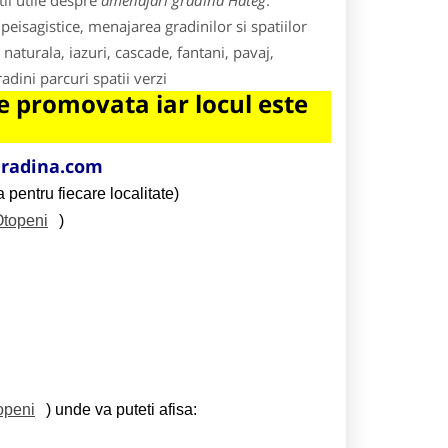
ii utile despre
amenajari gradina Hateg
.
 peisagistice, menajarea gradinilor si spatiilor
 naturala, iazuri, cascade, fantani, pavaj,
dini parcuri spatii verzi
 promovata iar locul este
radina.com
 pentru fiecare localitate)
Otopeni
)
openi
) unde va puteti afisa: