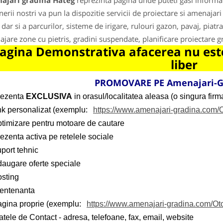
ajari gradina Hateg
reprezinta pagina unde puteti gasi informat
nerii nostri va pun la dispozitie servicii de proiectare si amenajari
 dar si a parcurilor, sisteme de irigare, rulouri gazon, pavaj, piatra
jare zone cu pietris, gradini suspendate, planificare proiectare gra
agina Demonstrativa afacerea nu este
liber
PROMOVARE PE Amenajari-G
rezenta
EXCLUSIVA
in orasul/localitatea aleasa (o singura firma
ink personalizat (exemplu:
https://www.amenajari-gradina.com/
ptimizare pentru motoare de cautare
ezenta activa pe retelele sociale
port tehnic
daugare oferte speciale
osting
entenanta
agina proprie (exemplu:
https://www.amenajari-gradina.com/Ot
tele de Contact - adresa, telefoane, fax, email, website