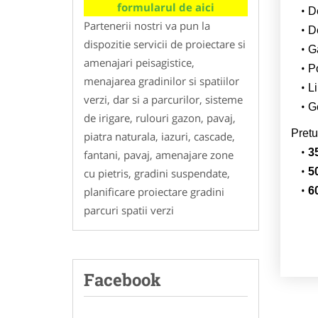
formularul de aici
D
Partenerii nostri va pun la
De
dispozitie servicii de proiectare si
G
amenajari peisagistice,
Po
menajarea gradinilor si spatiilor
Li
verzi, dar si a parcurilor, sisteme
G
de irigare, rulouri gazon, pavaj,
Pretu
piatra naturala, iazuri, cascade,
3
fantani, pavaj, amenajare zone
5
cu pietris, gradini suspendate,
planificare proiectare gradini
6
parcuri spatii verzi
Facebook