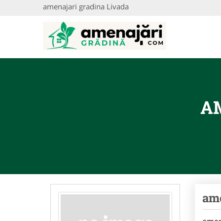
amenajari gradina Livada
A
ame