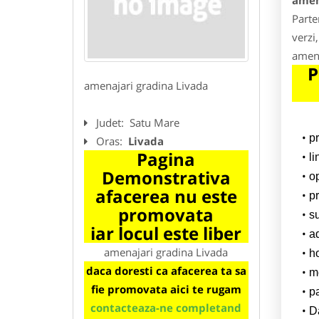
amen
Parte
verzi,
amena
P
amenajari gradina Livada
Judet:
Satu Mare
p
Oras:
Livada
Pagina
l
Demonstrativa
o
afacerea nu este
pr
promovata
su
iar locul este liber
a
amenajari gradina Livada
h
daca doresti ca afacerea ta sa
m
fie promovata aici te rugam
p
contacteaza-ne completand
Da