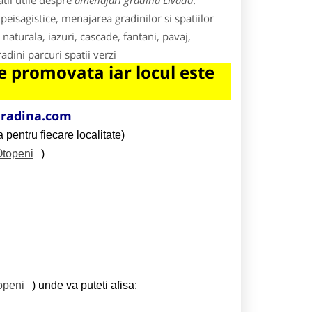
tii utile despre
amenajari gradina Livada
.
 peisagistice, menajarea gradinilor si spatiilor
 naturala, iazuri, cascade, fantani, pavaj,
dini parcuri spatii verzi
 promovata iar locul este
radina.com
 pentru fiecare localitate)
Otopeni
)
openi
) unde va puteti afisa: