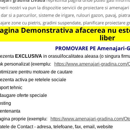
ajari gradina Livada
reprezinta pagina unde puteti gasi informa
nerii nostri va pun la dispozitie servicii de proiectare si amenajari
 dar si a parcurilor, sisteme de irigare, rulouri gazon, pavaj, piatra
jare zone cu pietris, gradini suspendate, planificare proiectare gra
agina Demonstrativa afacerea nu este
liber
PROMOVARE PE Amenajari-G
rezenta
EXCLUSIVA
in orasul/localitatea aleasa (o singura firma
ink personalizat (exemplu:
https://www.amenajari-gradina.com/
ptimizare pentru motoare de cautare
ezenta activa pe retelele sociale
port tehnic
daugare oferte speciale
osting
entenanta
agina proprie (exemplu:
https://www.amenajari-gradina.com/Ot
tele de Contact - adresa, telefoane, fax, email, website