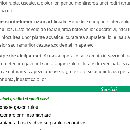
ilor rupte, uscate, a cioturilor, pentru mentinerea unei rodiri an
na etc.
e si intretinere iazuri artificiale.
Periodic se impune interventia
nui iaz. Este nevoie de rearanjarea bolovanilor decorativi, mici r
 inlocuirea unor plante acvatice, curatarea suprafetei foliei sau a
elor sau ramurilor cazute accidental in apa etc.
pezire alei/parcari.
Aceasta operatie se executa in sezonul rec
se deteriora gazonul sau aranjamentele florale din vecinatatea al
siv scuturarea zapezii apoase si grele care se acumuleaza pe 
nenta, inestetica a lor.
Servicii
ari gradini si spatii verzi
ontare gazon rulou
azonare prin insamantare
antare arbusti si diverse plante decorative