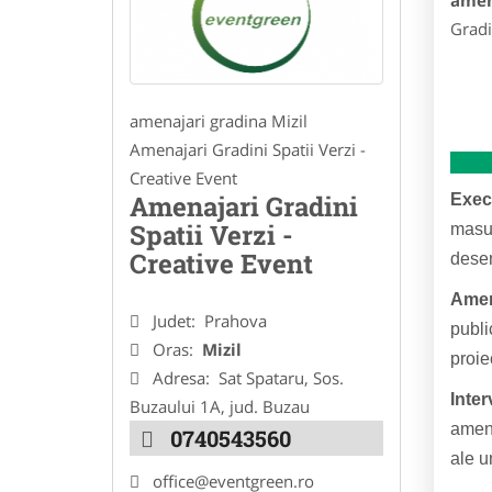
amen
Gradi
amenajari gradina Mizil
Amenajari Gradini Spatii Verzi -
Creative Event
Amenajari Gradini
Execu
Spatii Verzi -
masur
Creative Event
desen
Amena
Judet:
Prahova
publi
Oras:
Mizil
proie
Adresa:
Sat Spataru, Sos.
Inter
Buzaului 1A, jud. Buzau
amena
0740543560
ale u
office@eventgreen.ro