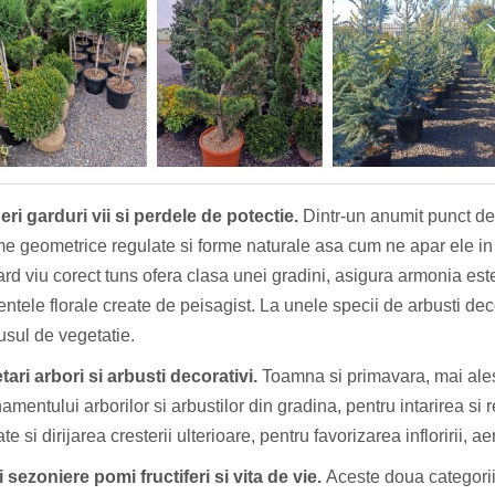
ri garduri vii si perdele de potectie.
Dintr-un anumit punct de
e geometrice regulate si forme naturale asa cum ne apar ele in
rd viu corect tuns ofera clasa unei gradini, asigura armonia esteti
ntele florale create de peisagist. La unele specii de arbusti d
usul de vegetatie.
tari arbori si arbusti decorativi.
Toamna si primavara, mai ales
amentului arborilor si arbustilor din gradina, pentru intarirea si 
ate si dirijarea cresterii ulterioare, pentru favorizarea infloririi, 
i sezoniere pomi fructiferi si vita de vie.
Aceste doua categorii 