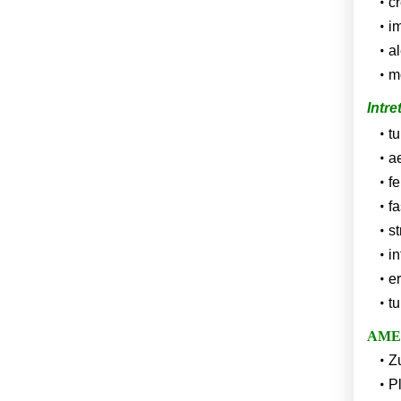
c
i
al
m
Intre
t
a
fe
fa
st
in
er
tu
AME
Zu
P