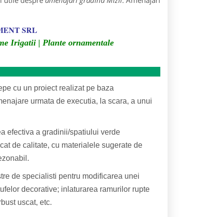
i utile despre
amenajari gradina Mizil
: Amenajari
MENT SRL
eme Irigatii | Plante ornamentale
pe cu un proiect realizat pe baza
 amenajare urmata de executia, la scara, a unui
 efectiva a gradinii/spatiului verde
dicat de calitate, cu materialele sugerate de
rezonabil.
re de specialisti pentru modificarea unei
felor decorative; inlaturarea ramurilor rupte
bust uscat, etc.