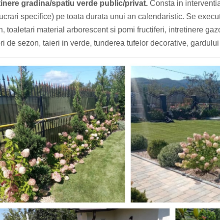
tinere gradina/spatiu verde public/privat.
Consta in interventia
lucrari specifice) pe toata durata unui an calendaristic. Se execut
, toaletari material arborescent si pomi fructiferi, intretinere gaz
ori de sezon, taieri in verde, tunderea tufelor decorative, gardului 