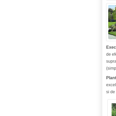
Execu
de ef
supra
(simp
Plant
excel
si de