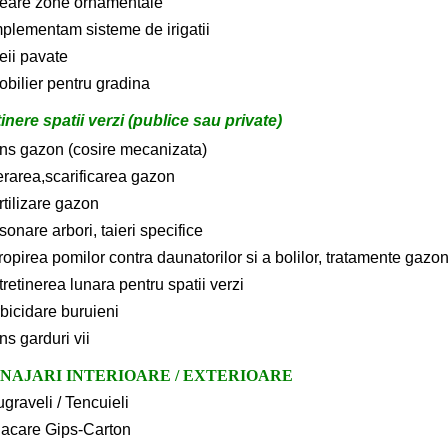
reare zone ornamentale
mplementam sisteme de irigatii
eii pavate
obilier pentru gradina
tinere spatii verzi (publice sau private)
uns gazon (cosire mecanizata)
erarea,scarificarea gazon
rtilizare gazon
sonare arbori, taieri specifice
ropirea pomilor contra daunatorilor si a bolilor, tratamente gazo
tretinerea lunara pentru spatii verzi
bicidare buruieni
ns garduri vii
NAJARI INTERIOARE / EXTERIOARE
graveli / Tencuieli
lacare Gips-Carton