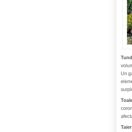
Tunde
volum
Un ga
eleme
surpl
Toale
coron
afect
Taier