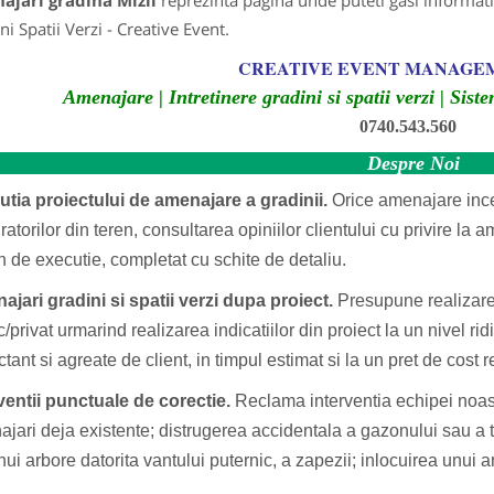
ajari gradina Mizil
reprezinta pagina unde puteti gasi informati
ni Spatii Verzi - Creative Event.
CREATIVE EVENT MANAGE
Amenajare | Intretinere gradini si spatii verzi | Sist
0740.543.560
Despre Noi
tia proiectului de amenajare a gradinii.
Orice amenajare ince
atorilor din teren, consultarea opiniilor clientului cu privire la
 de executie, completat cu schite de detaliu.
jari gradini si spatii verzi dupa proiect.
Presupune realizarea
c/privat urmarind realizarea indicatiilor din proiect la un nivel ri
ctant si agreate de client, in timpul estimat si la un pret de cost 
ventii punctuale de corectie.
Reclama interventia echipei noast
jari deja existente; distrugerea accidentala a gazonului sau a tu
nui arbore datorita vantului puternic, a zapezii; inlocuirea unui ar