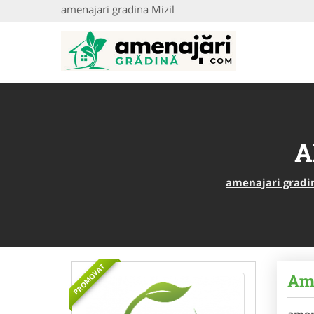
amenajari gradina Mizil
A
amenajari gradi
PROMOVAT
Ame