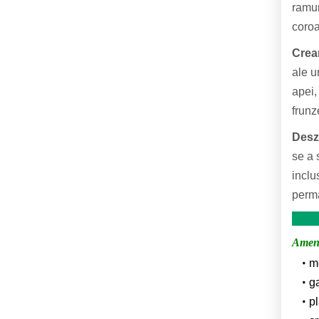
ramur
coroa
Crear
ale u
apei,
frunz
Desza
se a 
inclu
perma
Amenaj
m
g
pl