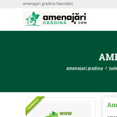
amenajari gradina Navodari
AME
amenajari gradina
/
Jud
PROMOVAT
Ame