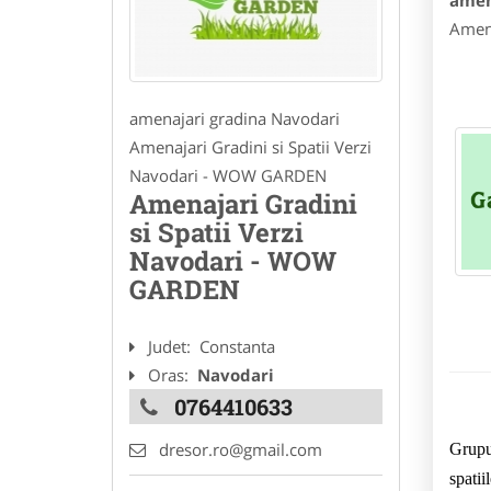
amen
Amena
amenajari gradina Navodari
Amenajari Gradini si Spatii Verzi
Navodari - WOW GARDEN
Amenajari Gradini
si Spatii Verzi
Navodari - WOW
GARDEN
Judet:
Constanta
Oras:
Navodari
0764410633
dresor.ro@gmail.com
Grupul
spatii