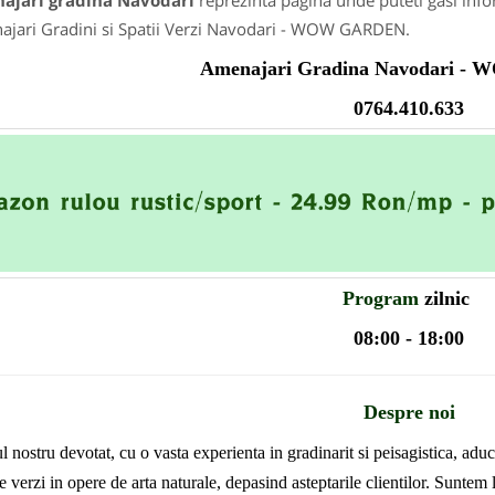
ajari gradina Navodari
reprezinta pagina unde puteti gasi info
jari Gradini si Spatii Verzi Navodari - WOW GARDEN.
Amenajari Gradina Navodari 
0764.410.633
Program
zilnic
08:00 - 18:00
Despre noi
 nostru devotat, cu o vasta experienta in gradinarit si peisagistica, aduce
le verzi in opere de arta naturale, depasind asteptarile clientilor. Suntem 