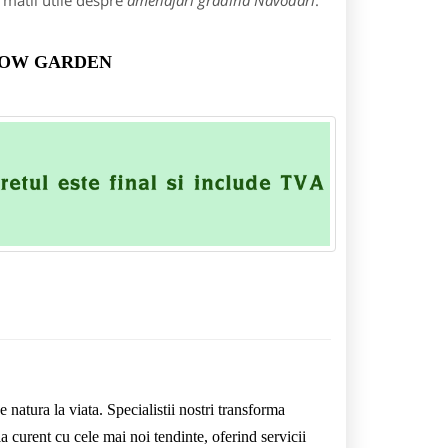
rmatii utile despre
amenajari gradina Navodari
:
- WOW GARDEN
 natura la viata. Specialistii nostri transforma
la curent cu cele mai noi tendinte, oferind servicii