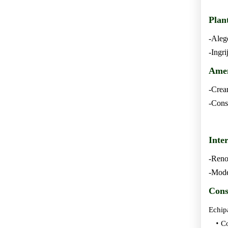
Plan
-Alege
-Ingri
Amen
-Crea
-Cons
Inte
-Reno
-Mode
Cons
Echipa
Co