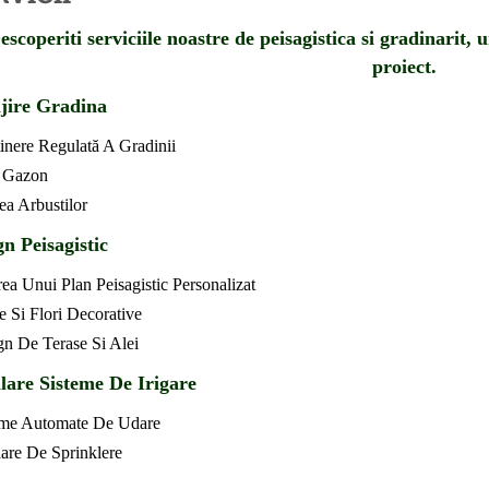
escoperiti serviciile noastre de peisagistica si gradinarit,
proiect.
ijire Gradina
tinere Regulată A Gradinii
 Gazon
ea Arbustilor
n Peisagistic
ea Unui Plan Peisagistic Personalizat
e Si Flori Decorative
gn De Terase Si Alei
alare Sisteme De Irigare
eme Automate De Udare
lare De Sprinklere