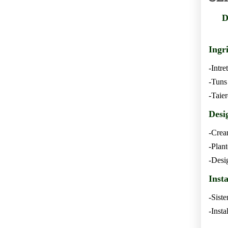
D
Ingr
-Intre
-Tuns
-Taier
Desig
-Crear
-Plant
-Desi
Inst
-Sist
-Insta