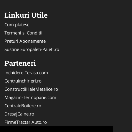
Linkuri Utile
Cum platesc
Termeni si Conditii
Preturi Abonamente
Sustine Europaleti-Paleti.ro
Parteneri
Inchidere-Terasa.com
CentruInchirieri.ro
ConstructiiHaleMetalice.ro
Magazin-Termopane.com
CentraleBoilere.ro
DresajCaine.ro
FirmeTractariAuto.ro
ServiciiAlpinism.ro