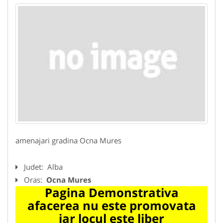
amenajari gradina Ocna Mures
Judet:
Alba
Oras:
Ocna Mures
Pagina Demonstrativa
afacerea nu este promovata
iar locul este liber