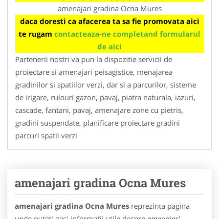
amenajari gradina Ocna Mures
daca doresti ca afacerea ta sa fie promovata aici
te rugam
contacteaza-ne completand formularul
de aici
Partenerii nostri va pun la dispozitie servicii de
proiectare si amenajari peisagistice, menajarea
gradinilor si spatiilor verzi, dar si a parcurilor, sisteme
de irigare, rulouri gazon, pavaj, piatra naturala, iazuri,
cascade, fantani, pavaj, amenajare zone cu pietris,
gradini suspendate, planificare proiectare gradini
parcuri spatii verzi
amenajari gradina Ocna Mures
amenajari gradina Ocna Mures
reprezinta pagina
unde puteti gasi informatii utile despre
amenajari