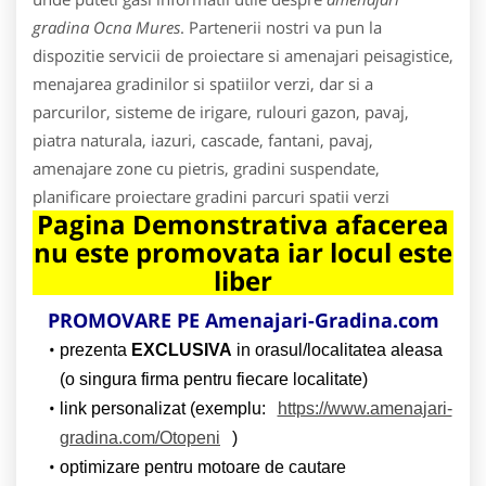
gradina Ocna Mures
. Partenerii nostri va pun la
dispozitie servicii de proiectare si amenajari peisagistice,
menajarea gradinilor si spatiilor verzi, dar si a
parcurilor, sisteme de irigare, rulouri gazon, pavaj,
piatra naturala, iazuri, cascade, fantani, pavaj,
amenajare zone cu pietris, gradini suspendate,
planificare proiectare gradini parcuri spatii verzi
Pagina Demonstrativa afacerea
nu este promovata iar locul este
liber
PROMOVARE PE Amenajari-Gradina.com
prezenta
EXCLUSIVA
in orasul/localitatea aleasa
(o singura firma pentru fiecare localitate)
link personalizat (exemplu:
https://www.amenajari-
gradina.com/Otopeni
)
optimizare pentru motoare de cautare