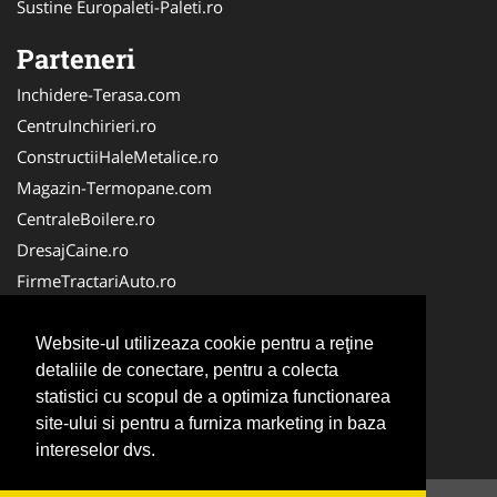
Sustine Europaleti-Paleti.ro
Parteneri
Inchidere-Terasa.com
CentruInchirieri.ro
ConstructiiHaleMetalice.ro
Magazin-Termopane.com
CentraleBoilere.ro
DresajCaine.ro
FirmeTractariAuto.ro
ServiciiAlpinism.ro
Alpinist-Utilitar.com
Website-ul utilizeaza cookie pentru a reţine
detaliile de conectare, pentru a colecta
CuratenieSpatiiComerciale.ro
statistici cu scopul de a optimiza functionarea
FirmaTractariAuto.ro
site-ului si pentru a furniza marketing in baza
Service-Reparatii.com
intereselor dvs.