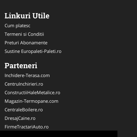
Linkuri Utile
Cum platesc
Termeni si Conditii
Preturi Abonamente
Sustine Europaleti-Paleti.ro
Parteneri
Inchidere-Terasa.com
CentruInchirieri.ro
ConstructiiHaleMetalice.ro
Magazin-Termopane.com
CentraleBoilere.ro
DresajCaine.ro
FirmeTractariAuto.ro
ServiciiAlpinism.ro