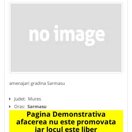
amenajari gradina Sarmasu
Judet:
Mures
Oras:
Sarmasu
Pagina Demonstrativa
afacerea nu este promovata
iar locul este liber