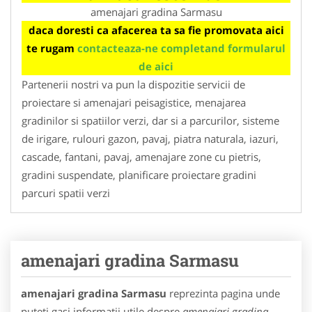
amenajari gradina Sarmasu
daca doresti ca afacerea ta sa fie promovata aici
te rugam
contacteaza-ne completand formularul
de aici
Partenerii nostri va pun la dispozitie servicii de
proiectare si amenajari peisagistice, menajarea
gradinilor si spatiilor verzi, dar si a parcurilor, sisteme
de irigare, rulouri gazon, pavaj, piatra naturala, iazuri,
cascade, fantani, pavaj, amenajare zone cu pietris,
gradini suspendate, planificare proiectare gradini
parcuri spatii verzi
amenajari gradina Sarmasu
amenajari gradina Sarmasu
reprezinta pagina unde
puteti gasi informatii utile despre
amenajari gradina