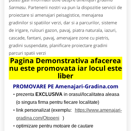
Sarmasu
. Partenerii nostri va pun la dispozitie servicii de
proiectare si amenajari peisagistice, menajarea
gradinilor si spatiilor verzi, dar si a parcurilor, sisteme
de irigare, rulouri gazon, pavaj, piatra naturala, iazuri,
cascade, fantani, pavaj, amenajare zone cu pietris,
gradini suspendate, planificare proiectare gradini
parcuri spatii verzi
Pagina Demonstrativa afacerea
nu este promovata iar locul este
liber
PROMOVARE PE Amenajari-Gradina.com
prezenta
EXCLUSIVA
in orasul/localitatea aleasa
(o singura firma pentru fiecare localitate)
link personalizat (exemplu:
https://www.amenajari-
gradina.com/Otopeni
)
optimizare pentru motoare de cautare