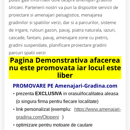
Uricani
. Partenerii nostri va pun la dispozitie servicii de
proiectare si amenajari peisagistice, menajarea
gradinilor si spatiilor verzi, dar si a parcurilor, sisteme
de irigare, rulouri gazon, pavaj, piatra naturala, iazuri,
cascade, fantani, pavaj, amenajare zone cu pietris,
gradini suspendate, planificare proiectare gradini
parcuri spatii verzi
Pagina Demonstrativa afacerea
nu este promovata iar locul este
liber
PROMOVARE PE Amenajari-Gradina.com
prezenta
EXCLUSIVA
in orasul/localitatea aleasa
(o singura firma pentru fiecare localitate)
link personalizat (exemplu:
https://www.amenajari-
gradina.com/Otopeni
)
optimizare pentru motoare de cautare