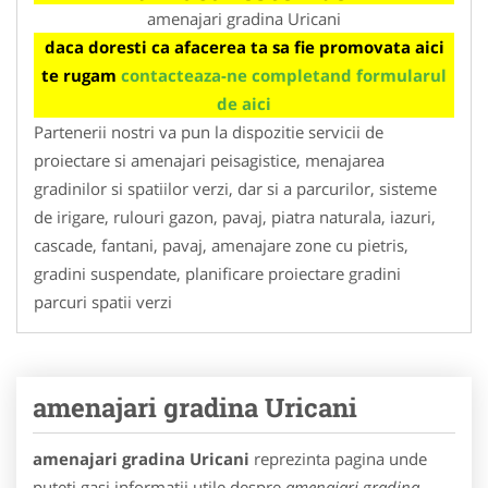
amenajari gradina Uricani
daca doresti ca afacerea ta sa fie promovata aici
te rugam
contacteaza-ne completand formularul
de aici
Partenerii nostri va pun la dispozitie servicii de
proiectare si amenajari peisagistice, menajarea
gradinilor si spatiilor verzi, dar si a parcurilor, sisteme
de irigare, rulouri gazon, pavaj, piatra naturala, iazuri,
cascade, fantani, pavaj, amenajare zone cu pietris,
gradini suspendate, planificare proiectare gradini
parcuri spatii verzi
amenajari gradina Uricani
amenajari gradina Uricani
reprezinta pagina unde
puteti gasi informatii utile despre
amenajari gradina