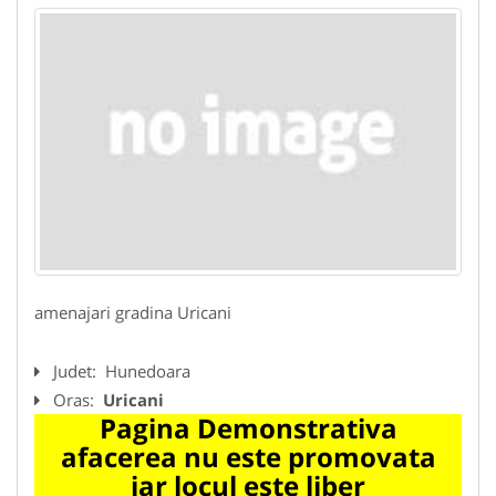
amenajari gradina Uricani
Judet:
Hunedoara
Oras:
Uricani
Pagina Demonstrativa
afacerea nu este promovata
iar locul este liber