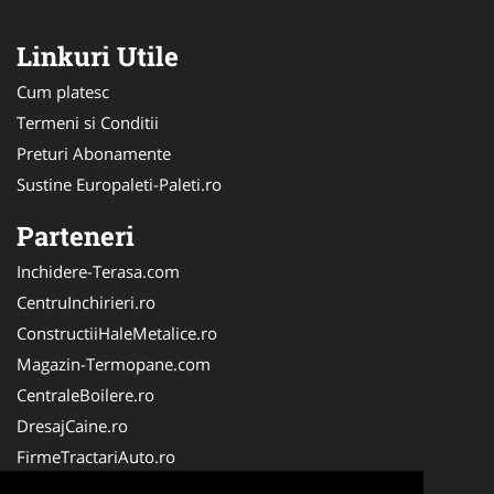
Linkuri Utile
Cum platesc
Termeni si Conditii
Preturi Abonamente
Sustine Europaleti-Paleti.ro
Parteneri
Inchidere-Terasa.com
CentruInchirieri.ro
ConstructiiHaleMetalice.ro
Magazin-Termopane.com
CentraleBoilere.ro
DresajCaine.ro
FirmeTractariAuto.ro
ServiciiAlpinism.ro