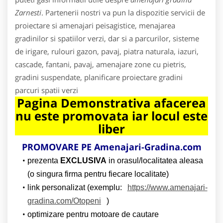
Zarnesti
. Partenerii nostri va pun la dispozitie servicii de
proiectare si amenajari peisagistice, menajarea
gradinilor si spatiilor verzi, dar si a parcurilor, sisteme
de irigare, rulouri gazon, pavaj, piatra naturala, iazuri,
cascade, fantani, pavaj, amenajare zone cu pietris,
gradini suspendate, planificare proiectare gradini
parcuri spatii verzi
Pagina Demonstrativa afacerea
nu este promovata iar locul este
liber
PROMOVARE PE Amenajari-Gradina.com
prezenta
EXCLUSIVA
in orasul/localitatea aleasa
(o singura firma pentru fiecare localitate)
link personalizat (exemplu:
https://www.amenajari-
gradina.com/Otopeni
)
optimizare pentru motoare de cautare