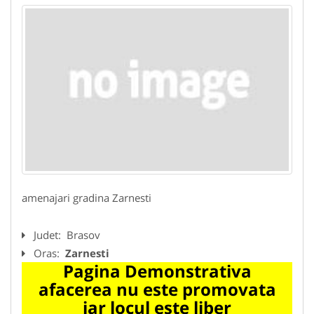
amenajari gradina Zarnesti
Judet:
Brasov
Oras:
Zarnesti
Pagina Demonstrativa
afacerea nu este promovata
iar locul este liber