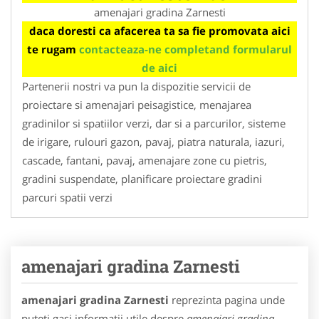
amenajari gradina Zarnesti
daca doresti ca afacerea ta sa fie promovata aici
te rugam
contacteaza-ne completand formularul
de aici
Partenerii nostri va pun la dispozitie servicii de
proiectare si amenajari peisagistice, menajarea
gradinilor si spatiilor verzi, dar si a parcurilor, sisteme
de irigare, rulouri gazon, pavaj, piatra naturala, iazuri,
cascade, fantani, pavaj, amenajare zone cu pietris,
gradini suspendate, planificare proiectare gradini
parcuri spatii verzi
amenajari gradina Zarnesti
amenajari gradina Zarnesti
reprezinta pagina unde
puteti gasi informatii utile despre
amenajari gradina