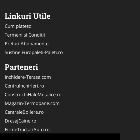
Linkuri Utile
Cum platesc
Termeni si Conditii
Preturi Abonamente
Sustine Europaleti-Paleti.ro
Parteneri
Inchidere-Terasa.com
CentruInchirieri.ro
ConstructiiHaleMetalice.ro
Magazin-Termopane.com
CentraleBoilere.ro
DresajCaine.ro
FirmeTractariAuto.ro
ServiciiAlpinism.ro